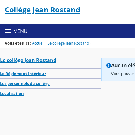
Panneau de gestion des cookies
Collège Jean Rostand
Menu de la rubrique
Contenu
MENU
Vous êtes ici :
Accueil
›
Le collège Jean Rostand
›
Le collège Jean Rostand
Aucun élém
Le Règlement Intérieur
Vous pouvez 
Les personnels du collège
Localisation