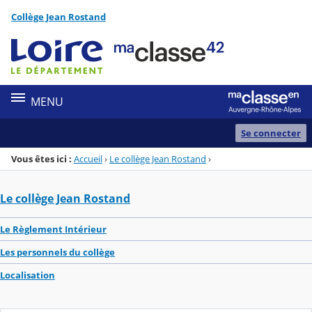
Panneau de gestion des cookies
Collège Jean Rostand
Menu de la rubrique
Contenu
MENU
Se connecter
Vous êtes ici :
Accueil
›
Le collège Jean Rostand
›
Le collège Jean Rostand
Le Règlement Intérieur
Les personnels du collège
Localisation