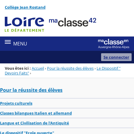
Panneau de gestion des cookies
Collège Jean Rostand
Menu de la rubrique
Contenu
MENU
Se connecter
Vous êtes ici :
Accueil
›
Pour la réussite des élèves
›
Le Dispositif "
Devoirs Faits"
›
Pour la réussite des élèves
Projets culturels
Classes bilangues Italien et allemand
Langue et Civilisation de l'Antiquité
Le dispositif "Ecole ouverte"