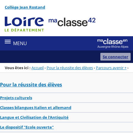
Panneau de gestion des cookies
Collège Jean Rostand
Menu de la rubrique
Contenu
MENU
Se connecter
Vous êtes ici :
Accueil
›
Pour la réussite des élèves
›
Parcours avenir +
›
Pour la réussite des élèves
Projets culturels
Classes bilangues Italien et allemand
Langue et Civilisation de l'Antiquité
Le dispositif "Ecole ouverte"