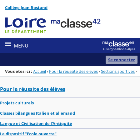
Panneau de gestion des cookies
Collège Jean Rostand
Menu de la rubrique
Contenu
MENU
Se connecter
Vous êtes ici :
Accueil
›
Pour la réussite des élèves
›
Sections sportives
›
Pour la réussite des élèves
Projets culturels
Classes bilangues Italien et allemand
Langue et Civilisation de l'Antiquité
Le dispositif "Ecole ouverte"