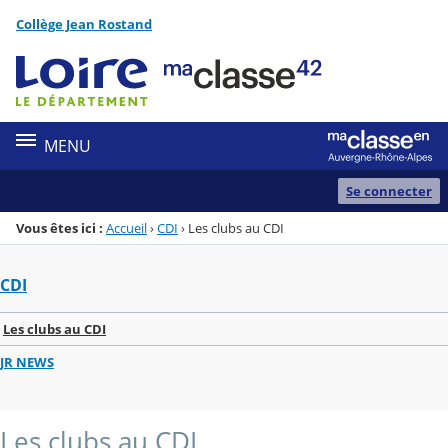
Panneau de gestion des cookies
Collège Jean Rostand
Menu de la rubrique
Contenu
MENU
Se connecter
Vous êtes ici :
Accueil
›
CDI
›
Les clubs au CDI
CDI
Les clubs au CDI
JR NEWS
Les clubs au CDI