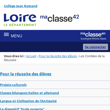
Panneau de gestion des cookies
Collège Jean Rostand
Menu de la rubrique
Contenu
MENU
Se connecter
Vous êtes ici :
Accueil
›
Pour la réussite des élèves
›
Les Cordées de la
Réussite
Pour la réussite des élèves
Projets culturels
Classes bilangues Italien et allemand
Langue et Civilisation de l'Antiquité
Le dispositif "Ecole ouverte"