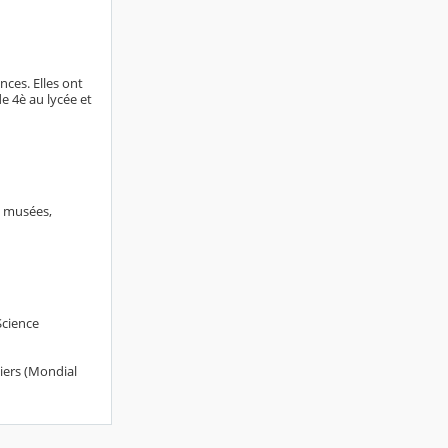
nces. Elles ont
e 4è au lycée et
s, musées,
Science
tiers (Mondial