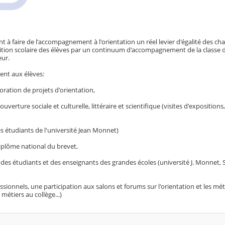
nt à faire de l'accompagnement à l'orientation un réel levier d'égalité des cha
bition scolaire des élèves par un continuum d'accompagnement de la classe d
eur.
nt aux élèves:
ration de projets d'orientation,
rture sociale et culturelle, littéraire et scientifique (visites d'exposition
s étudiants de l'université Jean Monnet)
Diplôme national du brevet,
ec des étudiants et des enseignants des grandes écoles (université J. Monnet, 
sionnels, une participation aux salons et forums sur l'orientation et les mé
métiers au collège...)