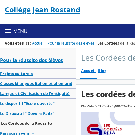
Panneau de gestion des cookies
Collège Jean Rostand
Menu de la rubrique
Contenu
MENU
Vous êtes ici :
Accueil
›
Pour la réussite des élèves
›
Les Cordées de la Ré
Les Cordées de
Pour la réussite des élèves
Accueil
Blog
Projets culturels
Classes bilangues Italien et allemand
Les cordées d
Langue et Civilisation de l'Antiquité
Le dispositif "Ecole ouverte"
Par Administrateur jean-rostand
Le Dispositif " Devoirs Faits"
Les Cordées de la Réussite
Parcours avenir +