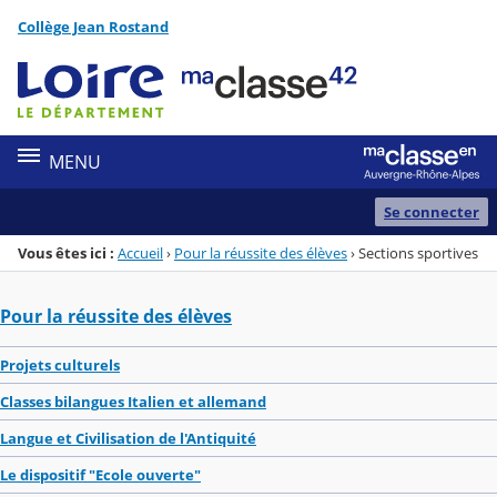
Panneau de gestion des cookies
Collège Jean Rostand
Menu de la rubrique
Contenu
MENU
Se connecter
Vous êtes ici :
Accueil
›
Pour la réussite des élèves
›
Sections sportives
Pour la réussite des élèves
Projets culturels
Classes bilangues Italien et allemand
Langue et Civilisation de l'Antiquité
Le dispositif "Ecole ouverte"