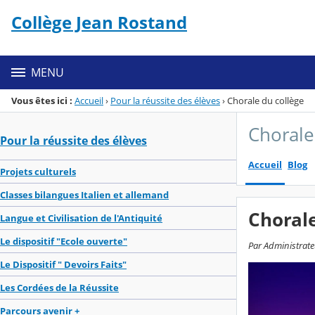
Panneau de gestion des cookies
Collège Jean Rostand
Menu de la rubrique
Contenu
MENU
Vous êtes ici :
Accueil
›
Pour la réussite des élèves
›
Chorale du collège
Chorale
Pour la réussite des élèves
Accueil
Blog
Projets culturels
Classes bilangues Italien et allemand
Chorale
Langue et Civilisation de l'Antiquité
Le dispositif "Ecole ouverte"
Par Administrateu
Le Dispositif " Devoirs Faits"
Les Cordées de la Réussite
Parcours avenir +