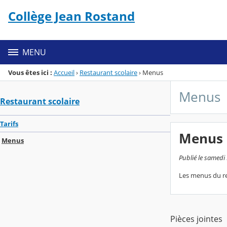
Panneau de gestion des cookies
Collège Jean Rostand
Menu de la rubrique
Contenu
MENU
Vous êtes ici :
Accueil
›
Restaurant scolaire
›
Menus
Menus
Restaurant scolaire
Tarifs
Menus d
Menus
Publié le samedi 
Les menus du res
Pièces jointes