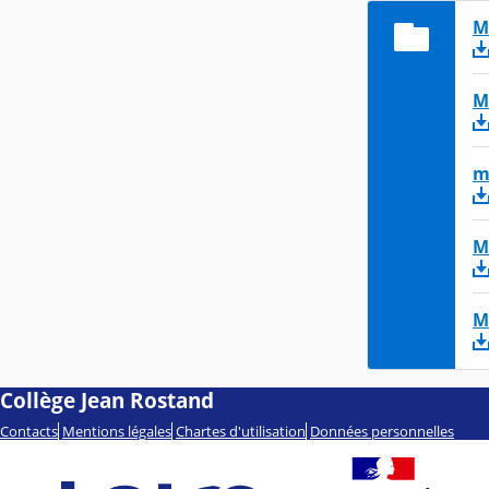
M
M
m
M
M
Collège Jean Rostand
Contacts
Mentions légales
Chartes d'utilisation
Données personnelles