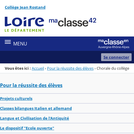
Panneau de gestion des cookies
Collège Jean Rostand
Menu de la rubrique
Contenu
MENU
Se connecter
Vous êtes ici :
Accueil
›
Pour la réussite des élèves
›
Chorale du collège
Pour la réussite des élèves
Projets culturels
Classes bilangues Italien et allemand
Langue et Civilisation de l'Antiquité
Le dispositif "Ecole ouverte"