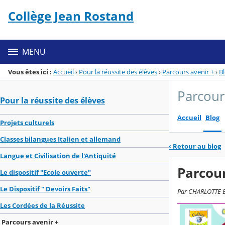
Panneau de gestion des cookies
Collège Jean Rostand
Menu de la rubrique
Contenu
MENU
Vous êtes ici :
Accueil
›
Pour la réussite des élèves
›
Parcours avenir +
›
B
Parcour
Pour la réussite des élèves
Accueil
Blog
Projets culturels
Classes bilangues Italien et allemand
‹
Retour au blog
Langue et Civilisation de l'Antiquité
Parcour
Le dispositif "Ecole ouverte"
Le Dispositif " Devoirs Faits"
Par CHARLOTTE BE
Les Cordées de la Réussite
Parcours avenir +