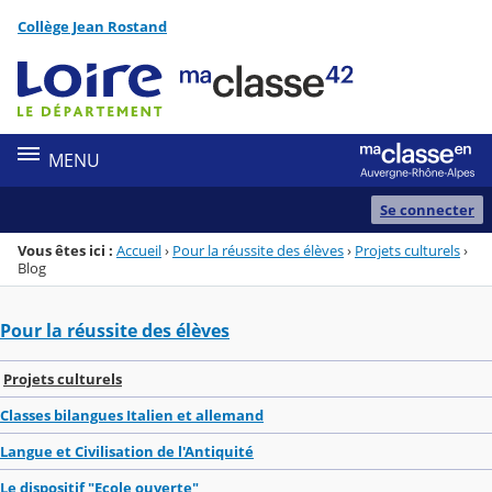
Panneau de gestion des cookies
Collège Jean Rostand
Menu de la rubrique
Contenu
MENU
Se connecter
Vous êtes ici :
Accueil
›
Pour la réussite des élèves
›
Projets culturels
›
Blog
Pour la réussite des élèves
Projets culturels
Classes bilangues Italien et allemand
Langue et Civilisation de l'Antiquité
Le dispositif "Ecole ouverte"