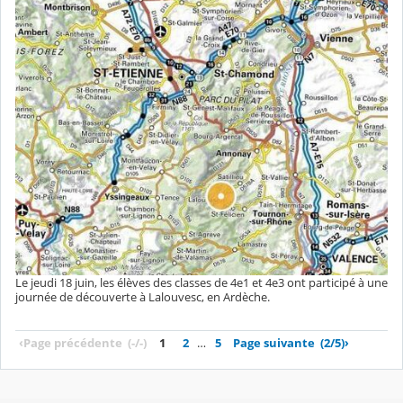
Le jeudi 18 juin, les élèves des classes de 4e1 et 4e3 ont participé à une
journée de découverte à Lalouvesc, en Ardèche.
‹
Page précédente
(-/-)
1
2
…
5
Page suivante
(2/5)
›