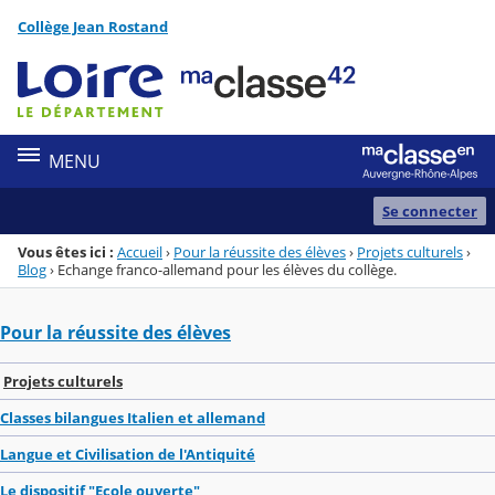
Panneau de gestion des cookies
Collège Jean Rostand
Menu de la rubrique
Contenu
MENU
Se connecter
Vous êtes ici :
Accueil
›
Pour la réussite des élèves
›
Projets culturels
›
Blog
›
Echange franco-allemand pour les élèves du collège.
Pour la réussite des élèves
Projets culturels
Classes bilangues Italien et allemand
Langue et Civilisation de l'Antiquité
Le dispositif "Ecole ouverte"